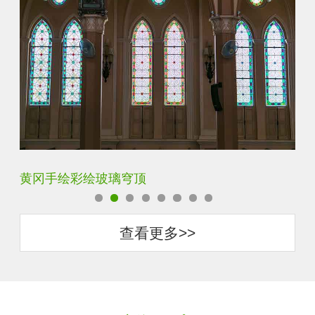
宝鸡代加工蒂凡尼玻璃
保
查看更多>>