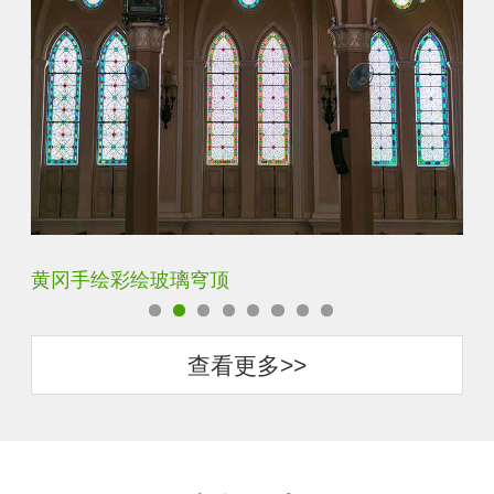
宝鸡代加工蒂凡尼玻璃
保
查看更多>>