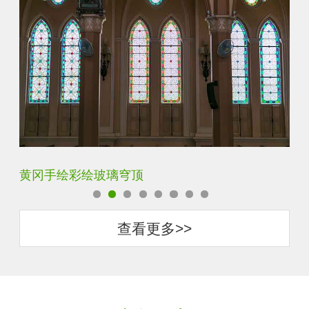
宝鸡代加工蒂凡尼玻璃
保
查看更多>>