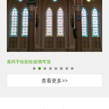
宝鸡代加工蒂凡尼玻璃
保
查看更多>>