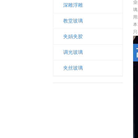
业
深雕浮雕
璃
用
教堂玻璃
本
只
夹娟夹胶
调光玻璃
夹丝玻璃