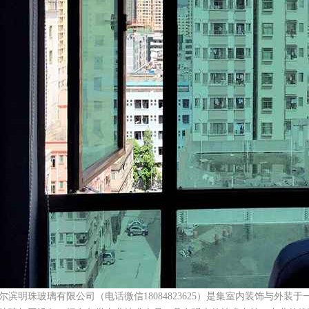
尔滨明珠玻璃有限公司（电话微信18084823625）是集室内装饰与外