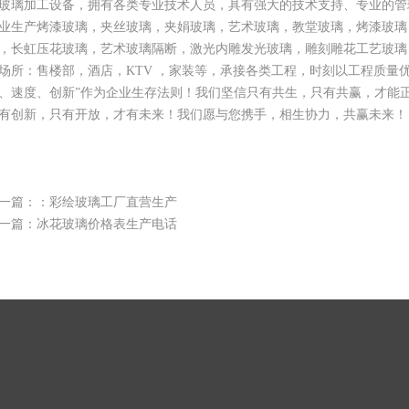
玻璃加工设备，拥有各类专业技术人员，具有强大的技术支持、专业的管
业生产烤漆玻璃，夹丝玻璃，夹娟玻璃，艺术玻璃，教堂玻璃，烤漆玻璃
，长虹压花玻璃，艺术玻璃隔断，激光内雕发光玻璃，雕刻雕花工艺玻璃
场所：售楼部，酒店，KTV ，家装等，承接各类工程，时刻以工程质量
、速度、创新”作为企业生存法则！我们坚信只有共生，只有共赢，才能
有创新，只有开放，才有未来！我们愿与您携手，相生协力，共赢未来！
一篇：：
彩绘玻璃工厂直营生产
一篇：
冰花玻璃价格表生产电话