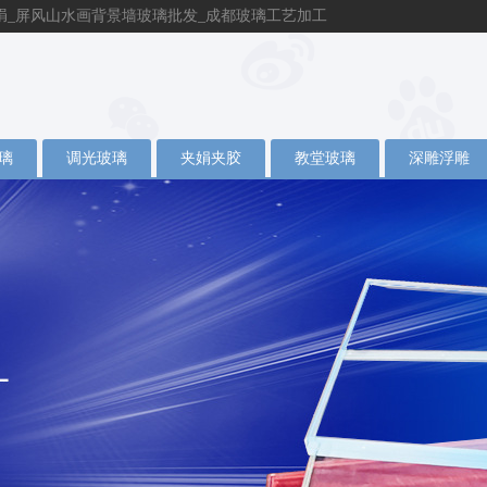
绢_屏风山水画背景墙玻璃批发_成都玻璃工艺加工
璃
调光玻璃
夹娟夹胶
教堂玻璃
深雕浮雕