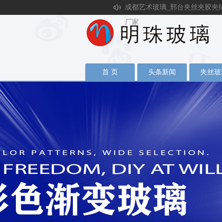
成都艺术玻璃_邢台夹丝夹胶夹
厂家
首 页
头条新闻
夹丝玻