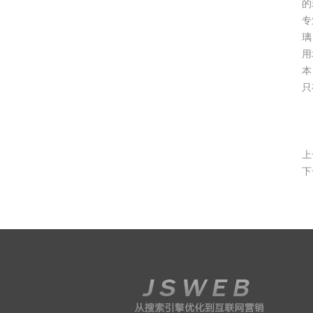
的
专
璃
用
本
只
上
下