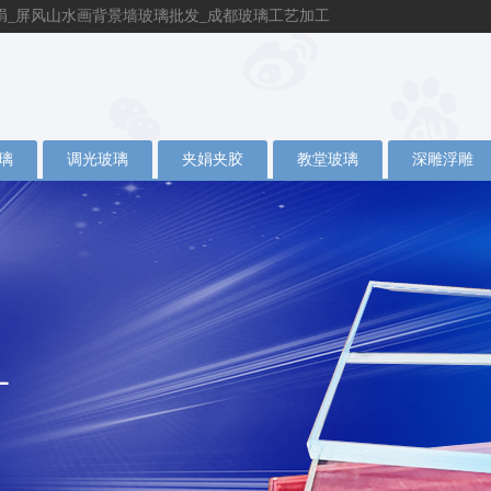
绢_屏风山水画背景墙玻璃批发_成都玻璃工艺加工
璃
调光玻璃
夹娟夹胶
教堂玻璃
深雕浮雕