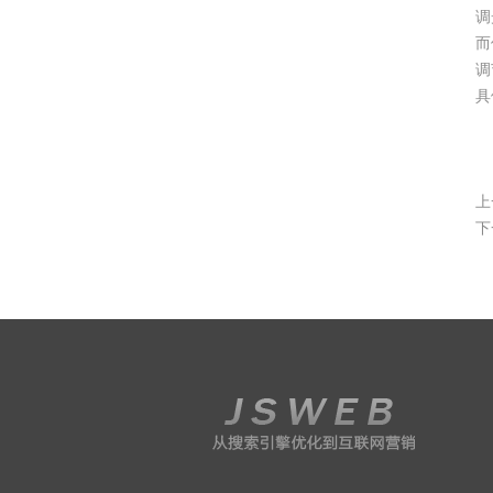
调
而
调
具
上
下