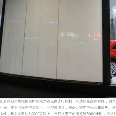
光玻璃阳光房根据实时需求对透光度进行控制，可达到较高保密性，调光
性好。在不同冷热的情况下，可控透明度，来保证室内的光照和隔热。隔
命长，开关次数达到3000万以上，开启状态下使用超过50000小时，正常