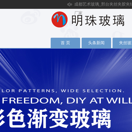
成都艺术玻璃_邢台夹丝夹胶夹
厂家
首 页
头条新闻
夹丝玻