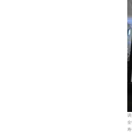
调
全
寿