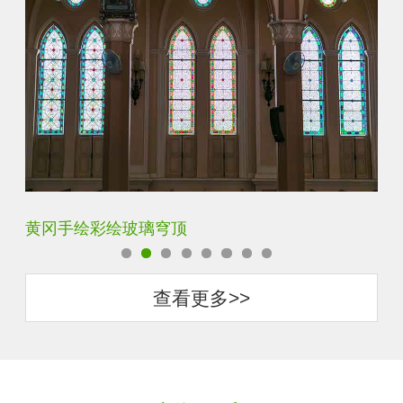
宝鸡代加工蒂凡尼玻璃
保
查看更多>>