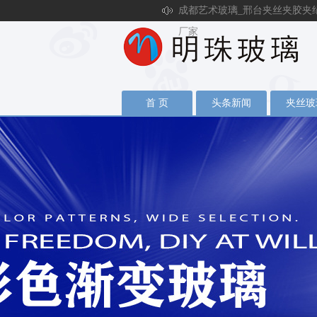
成都艺术玻璃_邢台夹丝夹胶夹
厂家
首 页
头条新闻
夹丝玻