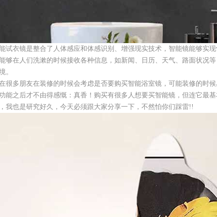
能试衣镜是整合了人体感应和体感识别、增强现实技术，智能镜能够实现
能够在人们洗漱的时候接收各种信息，如新闻、日历、天气、路面状况等
境。
在很多朋友在装修的时候会考虑是否要购买智能浴室镜，可能装修的时候
功能之后才不由得感慨：真香！购买有很多人想要买智能镜，但连它最基
，我也是研究好久，今天必须跟大家分享一下，不然怕你们踩雷!!