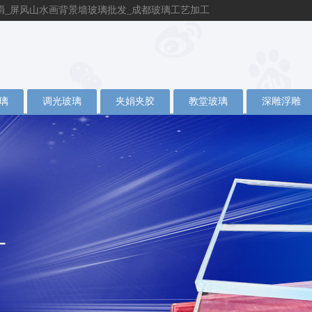
绢_屏风山水画背景墙玻璃批发_成都玻璃工艺加工
璃
调光玻璃
夹娟夹胶
教堂玻璃
深雕浮雕