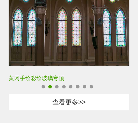
宝鸡代加工蒂凡尼玻璃
保
查看更多>>