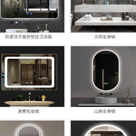
防雾洗手厕所壁挂卫浴镜
大同全身镜
襄樊化妆镜
山南全身镜