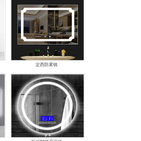
定西防雾镜