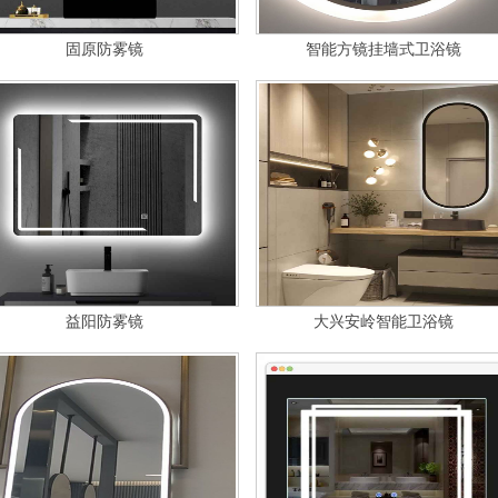
固原防雾镜
智能方镜挂墙式卫浴镜
益阳防雾镜
大兴安岭智能卫浴镜