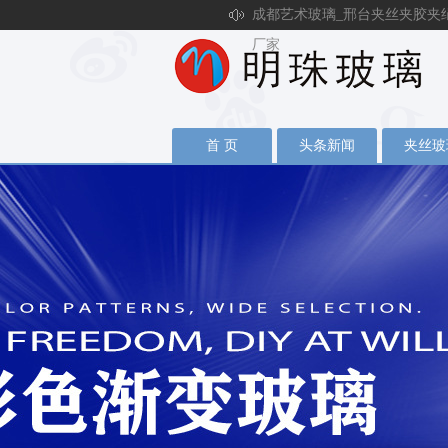
成都艺术玻璃_邢台夹丝夹胶夹
厂家
首 页
头条新闻
夹丝玻