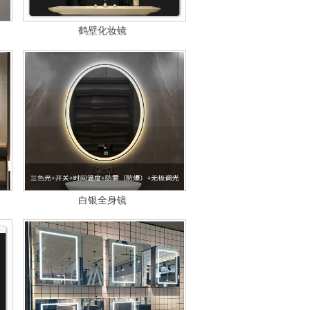
鹤壁化妆镜
白银全身镜