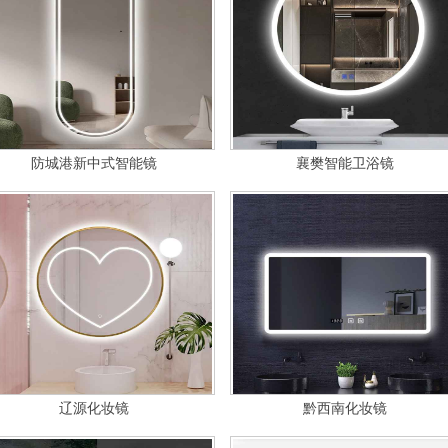
防城港新中式智能镜
襄樊智能卫浴镜
辽源化妆镜
黔西南化妆镜