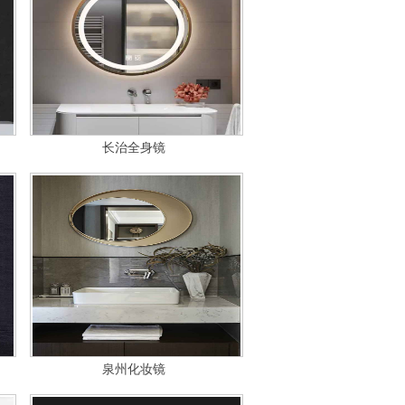
长治全身镜
泉州化妆镜