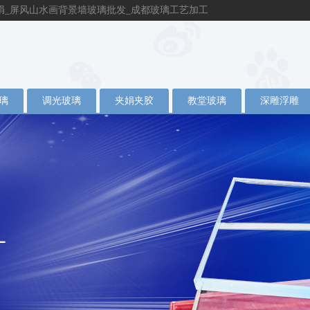
绢_屏风山水画背景墙玻璃批发_成都玻璃工艺加工
璃
调光玻璃
夹娟夹胶
教堂玻璃
深雕浮雕