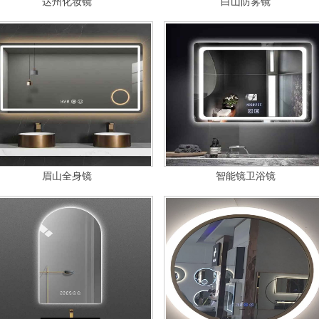
达州化妆镜
白山防雾镜
眉山全身镜
智能镜卫浴镜